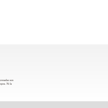
presadas son
opea. Ni la