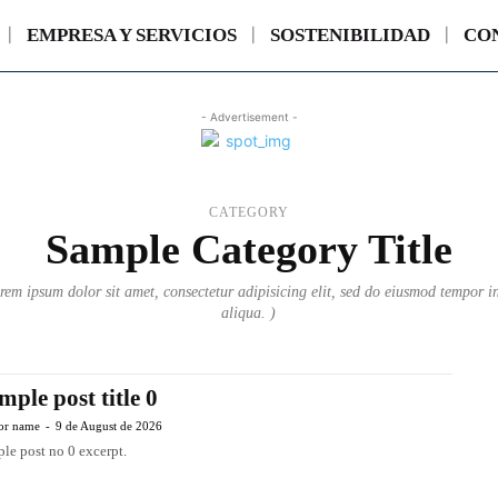
EMPRESA Y SERVICIOS
SOSTENIBILIDAD
CO
- Advertisement -
CATEGORY
Sample Category Title
em ipsum dolor sit amet, consectetur adipisicing elit, sed do eiusmod tempor i
aliqua. )
mple post title 0
or name
-
9 de August de 2026
le post no 0 excerpt.