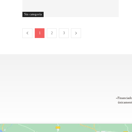
Sin categoría
1
2
3
«Financiado
únicamente