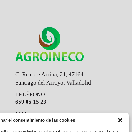
C. Real de Arriba, 21, 47164
Santiago del Arroyo, Valladolid
TELÉFONO:
659 05 15 23
MAIL
nar el consentimiento de las cookies
agroineco@agroineco.com
josemanuel@agroineco.com
, utilizamos tecnologías como las cookies para almacenar y/o acceder a la