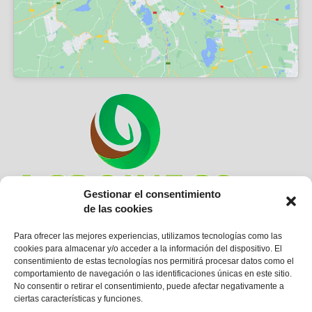
Gestionar el consentimiento
de las cookies
C. Real de Arriba, 21, 47164
Para ofrecer las mejores experiencias, utilizamos tecnologías como las
Santiago del Arroyo, Valladolid
cookies para almacenar y/o acceder a la información del dispositivo. El
consentimiento de estas tecnologías nos permitirá procesar datos como el
comportamiento de navegación o las identificaciones únicas en este sitio.
TELÉFONO:
No consentir o retirar el consentimiento, puede afectar negativamente a
659 05 15 23
ciertas características y funciones.