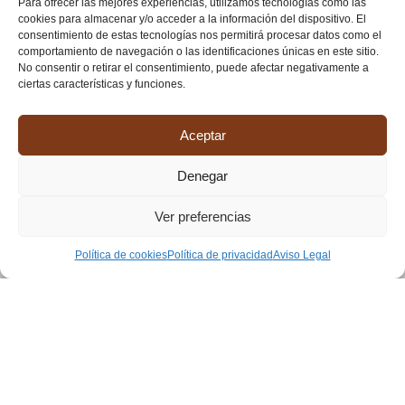
Para ofrecer las mejores experiencias, utilizamos tecnologías como las
cookies para almacenar y/o acceder a la información del dispositivo. El
consentimiento de estas tecnologías nos permitirá procesar datos como el
comportamiento de navegación o las identificaciones únicas en este sitio.
No consentir o retirar el consentimiento, puede afectar negativamente a
ciertas características y funciones.
Aceptar
C. Real de Arriba, 21, 47164
Denegar
Santiago del Arroyo, Valladolid
Ver preferencias
TELÉFONO:
659 05 15 23
Política de cookies
Política de privacidad
Aviso Legal
MAIL
agroineco@agroineco.com
josemanuel@agroineco.com
©
AGROINECO
|
Accesibilidad
/
Política de privacidad
/
Aviso legal
/